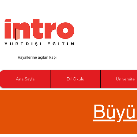
Hayallerine açılan kapı
Ana Sayfa
Dil Okulu
Üniversite
Büyü