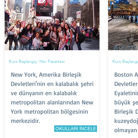
NEWYORK
BOSTO
Kurs Başlangıç: Her Pazartesi
Kurs Başlangı
New York, Amerika Birleşik
Boston A
Devletleri'nin en kalabalık şehri
Devletle
ve dünyanın en kalabalık
Eyaletin
metropolitan alanlarından New
büyük şe
York metropolitan bölgesinin
Birleşik 
merkezidir.
kuzeydoğ
OKULLARI İNCELE
olmayan 