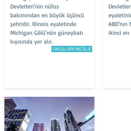
Devletleri'nin nüfus
Devletler
bakımından en büyük üçüncü
eyaletini
şehridir. Illinois eyaletinde
ABD'nın 
Michigan Gölü'nün güneybatı
ikinci en
kıyısında yer alır.
OKULLARI İNCELE