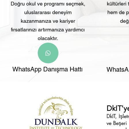
Doğru okul ve programı seçmek,
kültürleri
uluslararası deneyim
hem de pr
kazanmanıza ve kariyer
değe
fırsatlarınızı artırmanıza yardımcı
olacaktır.
WhatsApp Danışma Hattı
WhatsAp
DkIT'y
DkIT, İşle
ve Beşeri 