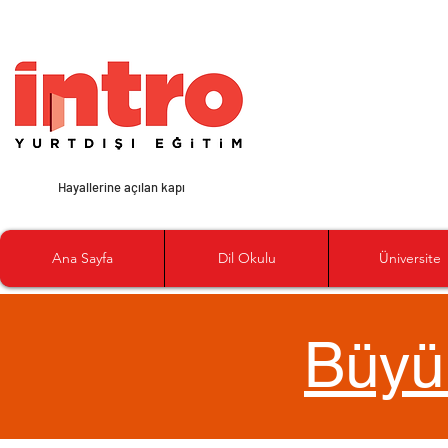
Hayallerine açılan kapı
Ana Sayfa
Dil Okulu
Üniversite
Büyü