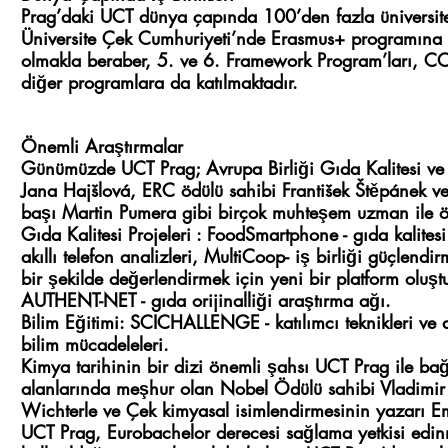
Prag’daki UCT dünya çapında 100’den fazla üniversite ve
Üniversite Çek Cumhuriyeti’nde Erasmus+ programına en
olmakla beraber, 5. ve 6. Framework Program’ları, C
diğer programlara da katılmaktadır.
Önemli Araştırmalar
Günümüzde UCT Prag; Avrupa Birliği Gıda Kalitesi v
Jana Hajšlová, ERC ödülü sahibi František Štěpánek ve
başı Martin Pumera gibi birçok muhteşem uzman ile 
Gıda Kalitesi Projeleri : FoodSmartphone - gıda kalitesi
akıllı telefon analizleri, MultiCoop- iş birliği güçlen
bir şekilde değerlendirmek için yeni bir platform oluşt
AUTHENT-NET - gıda orijinalliği araştırma ağı.
Bilim Eğitimi: SCICHALLENGE - katılımcı teknikleri ve d
bilim mücadeleleri.
Kimya tarihinin bir dizi önemli şahsı UCT Prag ile bağl
alanlarında meşhur olan Nobel Ödülü sahibi Vladimir P
Wichterle ve Çek kimyasal isimlendirmesinin yazarı Emi
UCT Prag, Eurobachelor derecesi sağlama yetkisi edinm