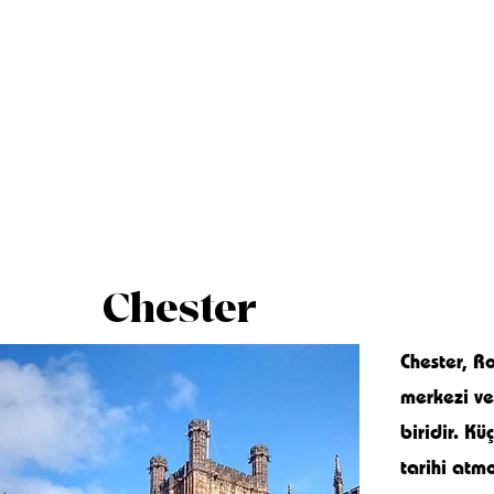
Chester
Chester, R
merkezi ve 
biridir. K
tarihi atm