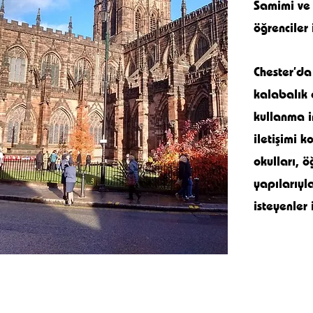
Samimi ve 
öğrenciler
Chester’da
kalabalık 
kullanma i
iletişimi k
okulları, ö
yapılarıyl
isteyenler 