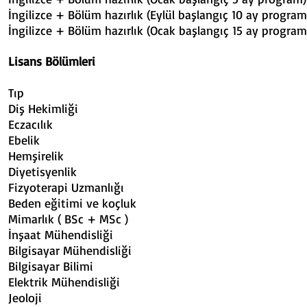
İngilizce + Bölüm hazırlık (Eylül başlan
İngilizce + Bölüm hazırlık (Ocak başlan
Lisans Bölümleri
Tıp 12 16.
Diş Hekimliği 10
Eczacılık 10 
Ebelik 8 4
Hemşirelik 8
Diyetisyenlik 
Fizyoterapi Uzmanl
Beden eğitimi ve koç
Mimarlık ( BSc + MSc
İnşaat Mühendisliğ
Bilgisayar Mühendisl
Bilgisayar Bilim
Elektrik Mühendisli
Jeoloji 6 