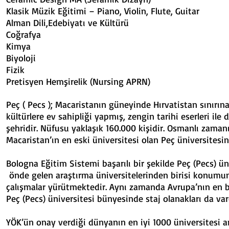
Klasik Müzik Eğitimi – Piano, Violi
Alman Dili,Edebiyatı ve 
Coğrafya 4 
Kimya 4 8
Biyoloji 4 
Fizik 4 8
Pretisyen Hemşirelik (Nurs
Peç ( Pecs ); Macaristanın güneyinde Hırvatistan sınırına 
kültürlere ev sahipliği yapmış, zengin tarihi eserleri il
şehridir. Nüfusu yaklaşık 160.000 kişidir. Osmanlı zaman
Macaristan’ın en eski üniversitesi olan Peç üniversitesi
Bologna Eğitim Sistemi başarılı bir şekilde Peç (Pecs) ü
önde gelen araştırma üniversitelerinden birisi konumund
çalışmalar yürütmektedir. Aynı zamanda Avrupa’nın en b
Peç (Pecs) üniversitesi bünyesinde staj olanakları da var
YÖK’ün onay verdiği dünyanın en iyi 1000 üniversitesi ar