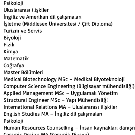
Psikoloji 6 
Uluslararası ilişki
İngiliz ve Amerikan dil ça
İşletme (Middlesex Üniversitesi /
Turizm ve Servis
Biyoloji 6 
Fizik 6 5
Kimya 6 5
Matematik 6 
Coğrafya 6 
Master Bölümleri
Medical Biotechnology MSc – Medikal
Computer Science Engineering (Bilgisa
Applied Management MSc – Uygula
Structural Engineer MSc – Yapı 
International Relations MA – Ulusla
English Studies MA – İngiliz di
Psikoloji 4
Human Resources Counselling – İnsan kayn
Ceramic Design MA (Seramik